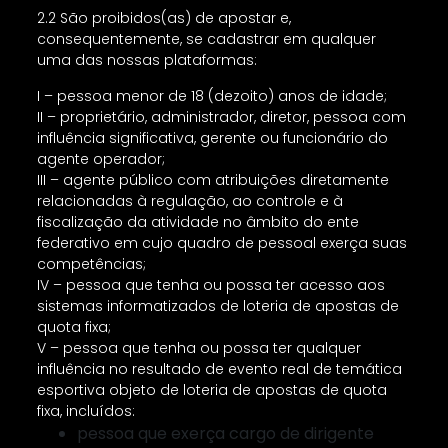
2.2 São proibidos(as) de apostar e,
consequentemente, se cadastrar em qualquer
uma das nossas plataformas:
I – pessoa menor de 18 (dezoito) anos de idade;
II – proprietário, administrador, diretor, pessoa com
influência significativa, gerente ou funcionário do
agente operador;
III – agente público com atribuições diretamente
relacionadas à regulação, ao controle e à
fiscalização da atividade no âmbito do ente
federativo em cujo quadro de pessoal exerça suas
competências;
IV – pessoa que tenha ou possa ter acesso aos
sistemas informatizados de loteria de apostas de
quota fixa;
V – pessoa que tenha ou possa ter qualquer
influência no resultado de evento real de temática
esportiva objeto de loteria de apostas de quota
fixa, incluídos:
pessoa que exerça cargo de dirigente