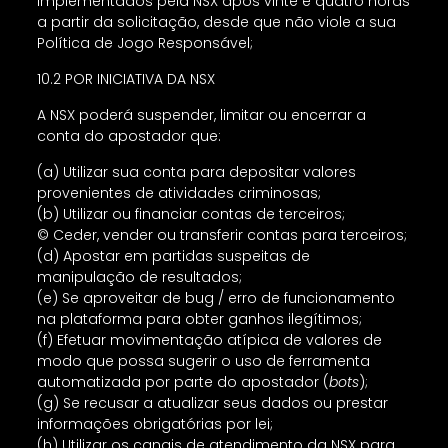
implementados pela NSX após vinte e quatro horas
a partir da solicitação, desde que não viole a sua
Política de Jogo Responsável;
10.2 POR INICIATIVA DA NSX
A NSX poderá suspender, limitar ou encerrar a
conta do apostador que:
(a) Utilizar sua conta para depositar valores
provenientes de atividades criminosas;
(b) Utilizar ou financiar contas de terceiros;
© Ceder, vender ou transferir contas para terceiros;
(d) Apostar em partidas suspeitas de
manipulação de resultados;
(e) Se aproveitar de bug / erro de funcionamento
na plataforma para obter ganhos ilegítimos;
(f) Efetuar movimentação atípica de valores de
modo que possa sugerir o uso de ferramenta
automatizada por parte do apostador (
bots
);
(g) Se recusar a atualizar seus dados ou prestar
informações obrigatórias por lei;
(h) Utilizar os canais de atendimento da NSX para