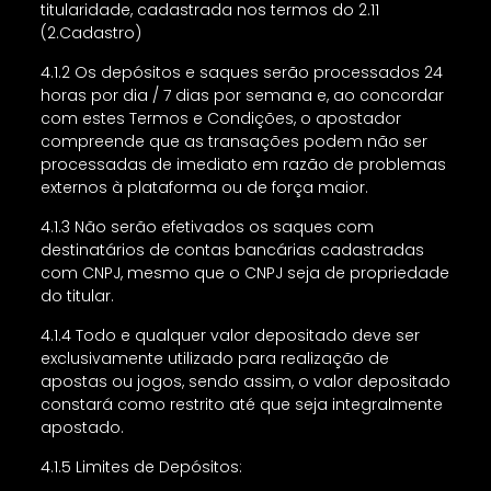
titularidade, cadastrada nos termos do 2.11
(2.Cadastro)
4.1.2 Os depósitos e saques serão processados 24
horas por dia / 7 dias por semana e, ao concordar
com estes Termos e Condições, o apostador
compreende que as transações podem não ser
processadas de imediato em razão de problemas
externos à plataforma ou de força maior.
4.1.3 Não serão efetivados os saques com
destinatários de contas bancárias cadastradas
com CNPJ, mesmo que o CNPJ seja de propriedade
do titular.
4.1.4 Todo e qualquer valor depositado deve ser
exclusivamente utilizado para realização de
apostas ou jogos, sendo assim, o valor depositado
constará como restrito até que seja integralmente
apostado.
4.1.5 Limites de Depósitos: