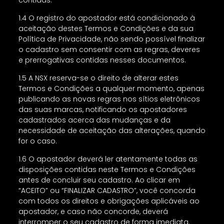
contidas.
1.4 O registro do apostador está condicionado à
aceitação destes Termos e Condições e da sua
Política de Privacidade, não sendo possível finalizar
o cadastro sem consentir com as regras, deveres
e prerrogativas contidas nesses documentos.
1.5 A NSX reserva-se o direito de alterar estes
Termos e Condições a qualquer momento, apenas
publicando as novas regras nos sítios eletrônicos
das suas marcas, notificando os apostadores
cadastrados acerca das mudanças e da
necessidade de aceitação das alterações, quando
for o caso.
1.6 O apostador deverá ler atentamente todas as
disposições contidas neste Termos e Condições
antes de concluir seu cadastro. Ao clicar em
“ACEITO” ou “FINALIZAR CADASTRO”, você concorda
com todos os direitos e obrigações aplicáveis ao
apostador, e caso não concorde, deverá
interromper o seu cadastro de forma imediata.