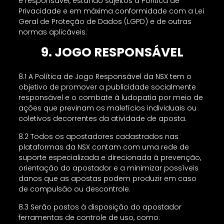
e responsável, estando sujeitos à Política de
Privacidade e em máxima conformidade com a Lei
Geral de Proteção de Dados (LGPD) e de outras
normas aplicáveis.
9. JOGO RESPONSÁVEL
8.1 A Política de Jogo Responsável da NSX tem o
objetivo de promover a publicidade socialmente
responsável e o combate à ludopatia por meio de
ações que previnam os malefícios individuais ou
coletivos decorrentes da atividade de aposta.
8.2 Todos os apostadores cadastrados nas
plataformas da NSX contam com uma rede de
suporte especializada e direcionada à prevenção,
orientação do apostador e a minimizar possíveis
danos que as apostas podem produzir em caso
de compulsão ou descontrole.
8.3 Serão postos à disposição do apostador
ferramentas de controle de uso, como: