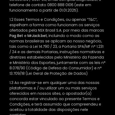
telefone de contato 0800 888 0106 (este em
funcionamento a partir de 01.01.2025).
1.2 Esses Termos e Condições, ou apenas “T&C”,
espelham a forma como funcionam os serviços
ofertados pela NSX Brasil S.A. por meio das marcas
Pag Bet
e
MrJack.bet
, incluindo o modo como as
normas brasileiras se aplicam ao nosso negócio,
tais como a Lei 14.790 / 23, a Portaria SPA/MF n° 1.231
/ 24 e as demais Portarias, instruções normativas e
diretrizes estabelecidas pelo Ministério da Fazenda
e Ministério dos Esportes, juntamente com as leis n°
8.078/90 (Código de Defesa do Consumidor) e n°
13.709/18 (Lei Geral de Proteção de Dados)
1.3 Ao registrar-se em qualquer uma das nossas
plataformas e / ou utilizar um ou mais serviços
oferecidos em nossos sites, o apostador(a)
concorda estar vinculado ao presente Termos e
Condições, e terá assumido que compreendeu e
aceitou a totalidade das disposições nele