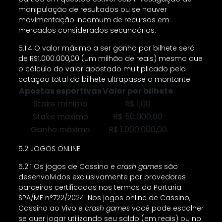
manipulação de resultados ou se houver
movimentação incomum de recursos em
mercados considerados secundários.
5.1.4 O valor máximo a ser ganho por bilhete será
de R$1.000.000,00 (um milhão de reais) mesmo que
o cálculo do valor apostado multiplicado pela
cotação total do bilhete ultrapasse o montante.
Apostas esportivas
Valor por bilhete
Stake mínimo
R$ 1,00
Stake máximo
R$ 50.000,00
Ganho máximo
R$ 1.000.000,00
5.2 JOGOS ONLINE
5.2.1
Os jogos de Cassino e
crash games
são
desenvolvidos exclusivamente por provedores
parceiros certificados nos termos da Portaria
SPA/MF n°722/2024. Nos jogos online de Cassino,
Cassino ao Vivo e
crash games
você pode escolher
se quer jogar utilizando seu saldo (em reais) ou no