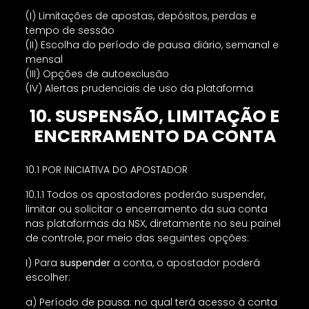
(I) Limitações de apostas, depósitos, perdas e
tempo de sessão
(II) Escolha do período de pausa diário, semanal e
mensal
(III) Opções de autoexclusão
(IV) Alertas prudenciais de uso da plataforma
10. SUSPENSÃO, LIMITAÇÃO E
ENCERRAMENTO DA CONTA
10.1 POR INICIATIVA DO APOSTADOR
10.1.1 Todos os apostadores poderão suspender,
limitar ou solicitar o encerramento da sua conta
nas plataformas da NSX, diretamente no seu painel
de controle, por meio das seguintes opções:
I) Para
suspender
a conta, o apostador poderá
escolher:
a) Período de pausa: no qual terá acesso à conta