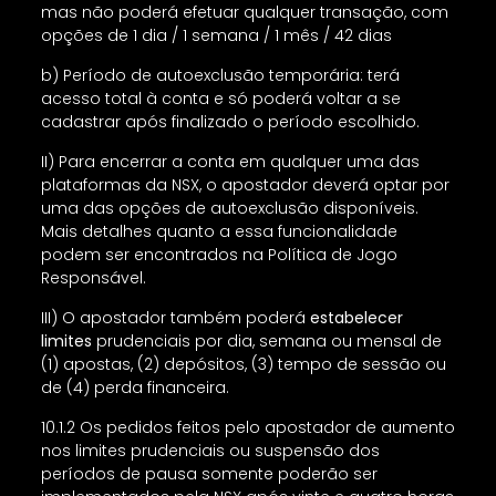
mas não poderá efetuar qualquer transação, com
opções de 1 dia / 1 semana / 1 mês / 42 dias
b) Período de autoexclusão temporária: terá
acesso total à conta e só poderá voltar a se
cadastrar após finalizado o período escolhido.
II) Para encerrar a conta em qualquer uma das
plataformas da NSX, o apostador deverá optar por
uma das opções de autoexclusão disponíveis.
Mais detalhes quanto a essa funcionalidade
podem ser encontrados na Política de Jogo
Responsável.
III) O apostador também poderá
estabelecer
limites
prudenciais por dia, semana ou mensal de
(1) apostas, (2) depósitos, (3) tempo de sessão ou
de (4) perda financeira.
10.1.2 Os pedidos feitos pelo apostador de aumento
nos limites prudenciais ou suspensão dos
períodos de pausa somente poderão ser