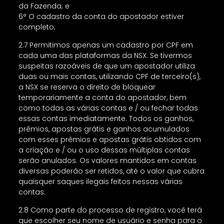
da Fazenda; e
6° O cadastro da conta do apostador estiver
completo;
2.7 Permitimos apenas um cadastro por CPF em
cada uma das plataformas da NSX. Se tivermos
suspeitas razoáveis de que um apostador utiliza
duas ou mais contas, utilizando CPF de terceiro(s),
a NSX se reserva o direito de bloquear
temporariamente a conta do apostador, bem
como todas as várias contas e / ou fechar todas
essas contas imediatamente. Todos os ganhos,
prêmios, apostas grátis e ganhos acumulados
com esses prêmios e apostas grátis obtidos com
a criação e / ou o uso dessas múltiplas contas
serão anulados. Os valores mantidos em contas
diversas poderão ser retidos, até o valor que cubra
quaisquer saques ilegais feitos nessas várias
contas.
2.8 Como parte do processo de registro, você terá
que escolher seu nome de usuário e senha para o