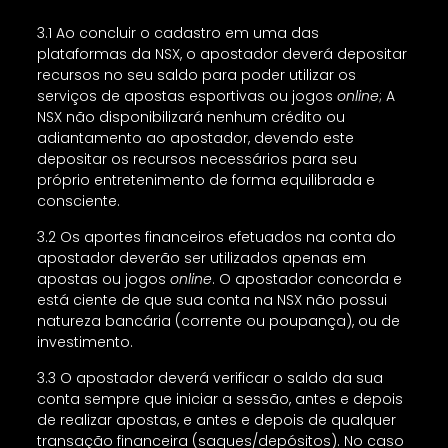
3.1 Ao concluir o cadastro em uma das
plataformas da NSX, o apostador deverá depositar
recursos no seu saldo para poder utilizar os
serviços de apostas esportivas ou jogos
online
; A
NSX não disponibilizará nenhum crédito ou
adiantamento ao apostador, devendo este
depositar os recursos necessários para seu
próprio entretenimento de forma equilibrada e
consciente.
3.2 Os aportes financeiros efetuados na conta do
apostador deverão ser utilizados apenas em
apostas ou jogos
online
. O apostador concorda e
está ciente de que sua conta na NSX não possui
natureza bancária (corrente ou poupança), ou de
investimento.
3.3 O apostador deverá verificar o saldo da sua
conta sempre que iniciar a sessão, antes e depois
de realizar apostas, e antes e depois de qualquer
transação financeira (saques/depósitos). No caso