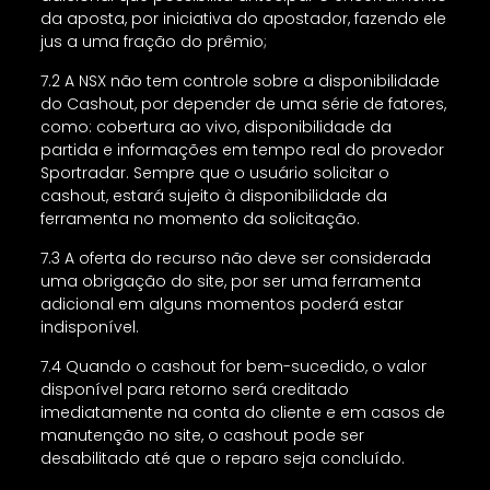
da aposta, por iniciativa do apostador, fazendo ele
jus a uma fração do prêmio;
7.2 A NSX não tem controle sobre a disponibilidade
do Cashout, por depender de uma série de fatores,
como: cobertura ao vivo, disponibilidade da
partida e informações em tempo real do provedor
Sportradar. Sempre que o usuário solicitar o
cashout, estará sujeito à disponibilidade da
ferramenta no momento da solicitação.
7.3 A oferta do recurso não deve ser considerada
uma obrigação do site, por ser uma ferramenta
adicional em alguns momentos poderá estar
indisponível.
7.4 Quando o cashout for bem-sucedido, o valor
disponível para retorno será creditado
imediatamente na conta do cliente e em casos de
manutenção no site, o cashout pode ser
desabilitado até que o reparo seja concluído.