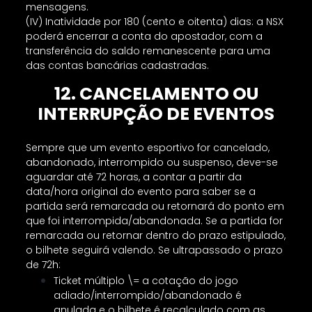
mensagens.
(IV) Inatividade por 180 (cento e oitenta) dias: a NSX
poderá encerrar a conta do apostador, com a
transferência do saldo remanescente para uma
das contas bancárias cadastradas.
12. CANCELAMENTO OU
INTERRUPÇÃO DE EVENTOS
Sempre que um evento esportivo for cancelado,
abandonado, interrompido ou suspenso, deve-se
aguardar até 72 horas, a contar a partir da
data/hora original do evento para saber se a
partida será remarcada ou retornará do ponto em
que foi interrompida/abandonada. Se a partida for
remarcada ou retornar dentro do prazo estipulado,
o bilhete seguirá valendo. Se ultrapassado o prazo
de 72h:
Ticket múltiplo \= a cotação do jogo
adiado/interrompido/abandonado é
anulada e o bilhete é recalculado com as